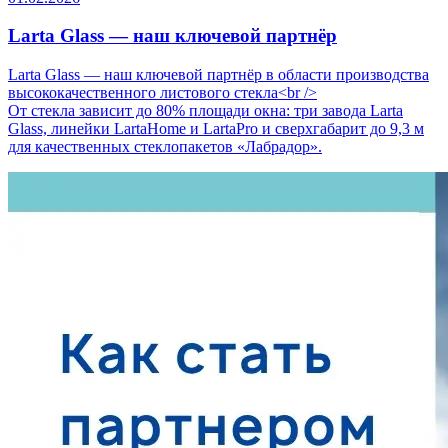
Larta Glass — наш ключевой партнёр
Larta Glass — наш ключевой партнёр в области производства
высококачественного листового стекла<br />
От стекла зависит до 80% площади окна: три завода Larta
Glass, линейки LartaHome и LartaPro и сверхгабарит до 9,3 м
для качественных стеклопакетов «Лабрадор».