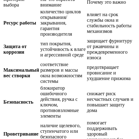
Почему это важно
выбора
внимание
количество циклов
влияет на срок
открывания/
службы окна и
Ресурс работы
закрывания,
стабильность работы
гарантия
механизмов
производителя
защищает фурнитуру
тип покрытия,
Защита от
от ржавчины и
устойчивость к влаге
коррозии
преждевременного
и агрессивной среде
износа
соответствие
предотвращает
Максимальный
размеров и массы
провисание и
вес створки
окна возможностям
ухудшение прижима
системы
блокиратор
ошибочного
снижает риск
действия, ручка с
несчастных случаев и
Безопасность
ключом,
повышает защиту
противовзломные
дома
элементы
помогает
наличие щелевого,
поддерживать
ступенчатого или
Проветривание
здоровый
безопасного